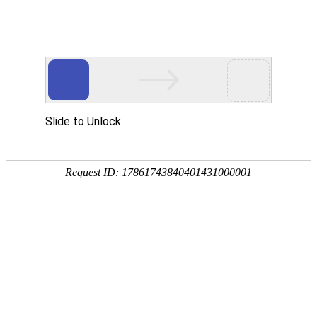
登录
|
注册
搜
首页
丨
钢材
丨
炉料
丨
特钢
丨
有色
丨
钢铁智策
丨
数据中心
丨
钢厂
丨
工地价
品种
建筑钢材
冷板
热卷
中厚板
带钢
涂镀
型钢
钢管
钢
地区导航
北京
天津
上海
沈阳
包头
唐山
石家庄
邯郸
钢铁
钢铁
钢铁
钢铁
钢铁
钢铁
钢铁价
钢铁
行业
热点
价格
价格
价格
价格
价格
价格
格
价格
兰格研究：六月份钢企盈利将
伊朗计划彻底封锁霍尔木兹海峡
友发集团签约战略并购沧州隆
【汽车行业】5月份重卡市场销
兰格
视点
优强普弱格局固化--2026年