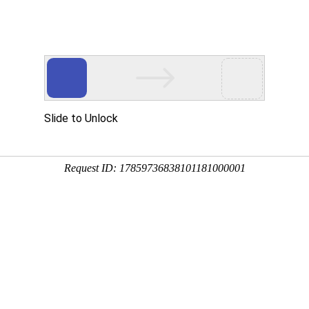
搜索
钢铁智策
兰格云商
兰格物流
策
丨
数据中心
丨
钢厂
丨
工地价
丨
周均价
丨
月均价
丨
库存
丨
统计
丨
研究
丨
带钢
涂镀
型钢
钢管
钢坯
铁精粉
煤焦
栏目
热点
行情
包头
唐山
石家庄
邯郸
济南
泰安
廊坊
郑州
太原
广州
武汉
钢铁
钢铁
钢铁价
钢铁
钢铁
钢铁
钢铁
钢铁
钢铁
钢铁
钢铁
行业
热点
更多
价格
价格
格
价格
价格
价格
价格
价格
价格
价格
价格
兰格研究：六月份钢企盈利将承压收缩
[06.0
伊朗计划彻底封锁霍尔木兹海峡并启动曼德海峡“战线..
[06.0
友发集团签约战略并购沧州隆泰迪
[06.0
【汽车行业】5月份重卡市场销量同比增长16%
[06.0
建材市场价格
建材工
更多»
6月2日福州建筑钢材批量价格
[06.02]
6月2日福
格